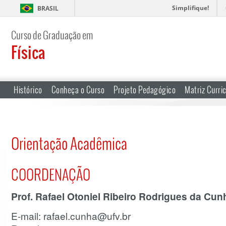
Simplifique!
BRASIL
Curso de Graduação em
Física
Histórico
Conheça o Curso
Projeto Pedagógico
Matriz Curri
Orientação Acadêmica
COORDENAÇÃO
Prof. Rafael Otoniel Ribeiro Rodrigues da Cun
E-mail: rafael.cunha@ufv.br