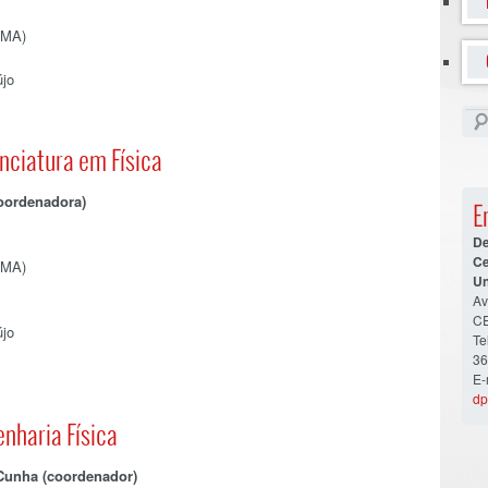
DMA)
újo
ciatura em Física
coordenadora)
E
De
Ce
DMA)
Un
Av
CE
újo
Te
36
E-
dp
nharia Física
 Cunha (coordenador)