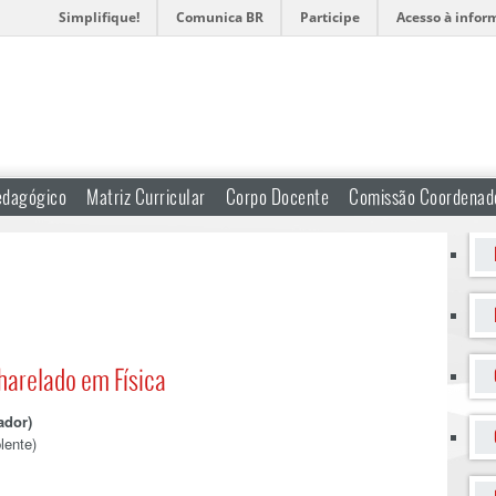
Simplifique!
Comunica BR
Participe
Acesso à infor
edagógico
Matriz Curricular
Corpo Docente
Comissão Coordenad
arelado em Física
ador)
lente)