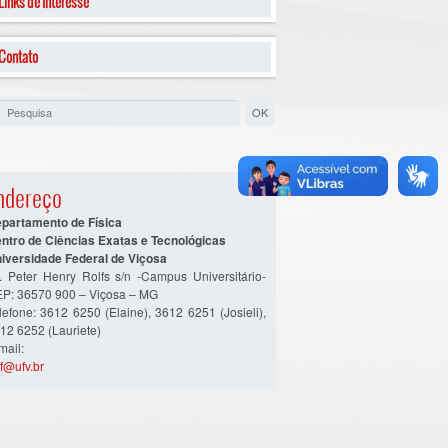
Links de Interesse
Contato
ndereço
partamento de Física
ntro de Ciências Exatas e Tecnológicas
iversidade Federal de Viçosa
. Peter Henry Rolfs s/n -Campus Universitário-
P: 36570 900 – Viçosa – MG
lefone: 3612 6250 (Elaine), 3612 6251 (Josieli),
12 6252 (Lauriete)
mail:
f@ufv.br