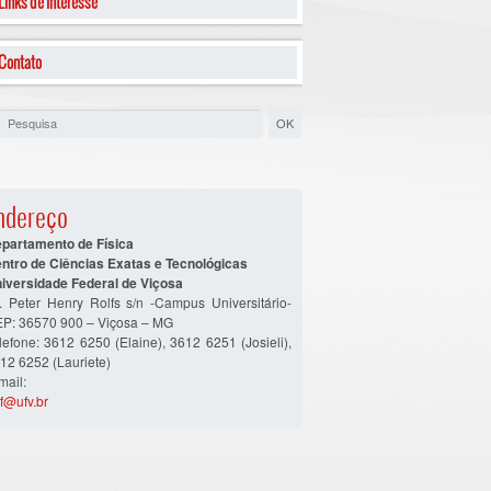
Links de Interesse
Contato
ndereço
partamento de Física
ntro de Ciências Exatas e Tecnológicas
iversidade Federal de Viçosa
. Peter Henry Rolfs s/n -Campus Universitário-
P: 36570 900 – Viçosa – MG
lefone: 3612 6250 (Elaine), 3612 6251 (Josieli),
12 6252 (Lauriete)
mail:
f@ufv.br