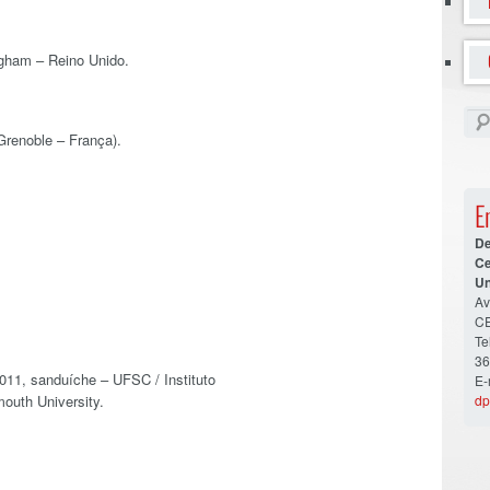
ngham – Reino Unido.
Grenoble – França).
E
De
Ce
Un
Av
CE
Te
36
2011, sanduíche – UFSC / Instituto
E-
mouth University.
dp