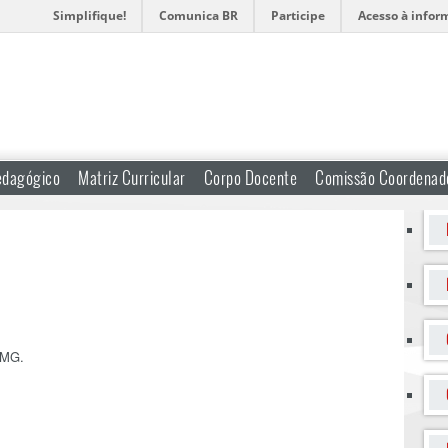
Simplifique!
Comunica BR
Participe
Acesso à infor
edagógico
Matriz Curricular
Corpo Docente
Comissão Coordenad
FMG.